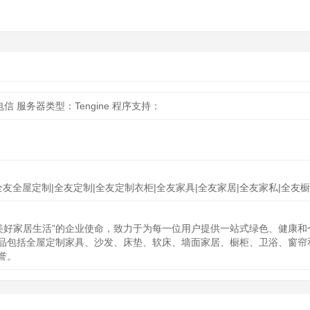
市电信
服务器类型：Tengine
程序支持：
友全屋定制|全友定制|全友定制衣柜|全友家具|全友家居|全友家私|全友橱
创造美好家居生活”的企业使命，致力于为每一位用户提供一站式绿色、健康
品包括全屋定制家具、沙发、床垫、软床、墙面家居、橱柜、卫浴、窗帘
誉。